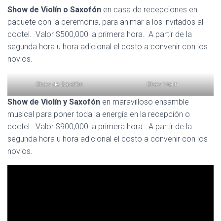
Show de Violín o Saxofón
en casa de recepciones en
paquete con la ceremonia, para animar a los invitados al
coctel. Valor $500,000 la primera hora. A partir de la
segunda hora u hora adicional el costo a convenir con los
novios.
Show de Saxofón
Show Violín
Show de Violín y Saxofón
en maravilloso ensamble
musical para poner toda la energía en la recepción o
coctel. Valor $900,000 la primera hora. A partir de la
segunda hora u hora adicional el costo a convenir con los
novios.