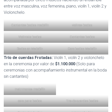
entre voz masculina, voz femenina, piano, violín 1, violín 2 y
Violonchelo.
Cantantes bodas medellín
violines bodas
Violinista bodas
Cantantes bodas
Bodas en Medellín
Coro bodas Medellín
Trío de cuerdas Frotadas:
Violín 1, violín 2 y violonchelo
en la ceremonia por valor de
$1.100.000
(Solo para
ceremonias con acompañamiento instrumental en la boda
sin cantantes)
matrimonios medellín
coro para bodas
Trio de cuerdas bodas