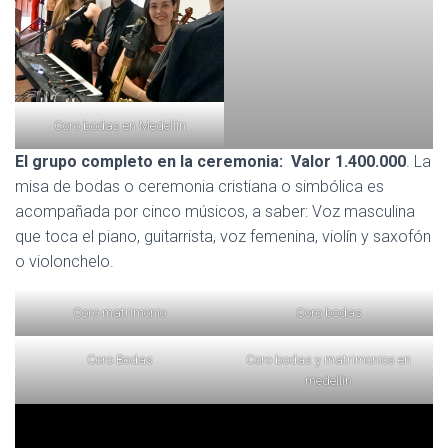
Coro bodas en Medellín
El grupo completo en la ceremonia: Valor 1.400.000
. La
misa de bodas o ceremonia cristiana o simbólica es
acompañada por cinco músicos, a saber: Voz masculina
que toca el piano, guitarrista, voz femenina, violín y saxofón
o violonchelo.
Coro matrimonio
Coro bodas
Coro Bodas
Coro bodas y matrimonios en
medellín