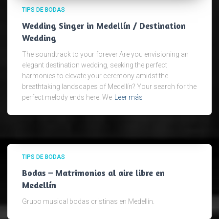
TIPS DE BODAS
Wedding Singer in Medellín / Destination
Wedding
The soundtrack to your forever Are you envisioning an
elegant destination wedding, seeking the perfect
harmonies to elevate your ceremony amidst the
breathtaking landscapes of Medellín? Your search for the
perfect melody ends here. We
Leer más
TIPS DE BODAS
Bodas – Matrimonios al aire libre en
Medellín
Grupo musical bodas cristinas en Medellín.